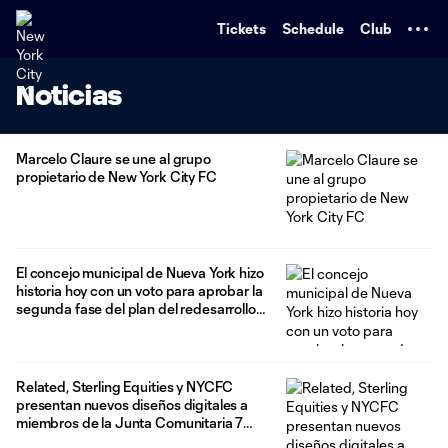
TENT
Tickets
Schedule
Club
Noticias
Marcelo Claure se une al grupo
propietario de New York City FC
El concejo municipal de Nueva York hizo
historia hoy con un voto para aprobar la
segunda fase del plan del redesarrollo
de Willets Point
Related, Sterling Equities y NYCFC
presentan nuevos diseños digitales a
miembros de la Junta Comunitaria 7
para un proyecto único de construcción