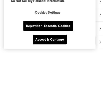
Do Not Sell My Personal Information
.
TRANSACTION TRACKER
Cookies Settings
CELEBRATING BLACK HERITAGE
Reject Non-Essential Cookies
BECOME A CITY MEMBER
Accept & Continue
Questions?
SHOP NYCFC MERCH